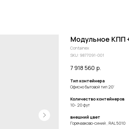
Модульное КПП 
Containex
SKU:
9877091-001
р.
7 918 560
Тип контейнера
Офисно бытовой тип
20'
Количество контейнеров
10- 20 фут
внешний цвет
Горечавково-синий , RAL 5010