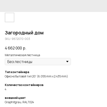
Загородный дом
SKU:
9872070-003
4 662 000
р.
Металлическая лестница
Тип контейнера
Офисно бытовой тип
20'
(6.055 mm x 2.435 mm)
Количество контейнеров
4
внешний цвет
Graphitgrau, RAL 7024