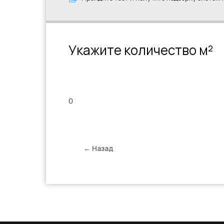
Укажите количество м²
0
← Назад
Консультируем и 
на каждом этапе р