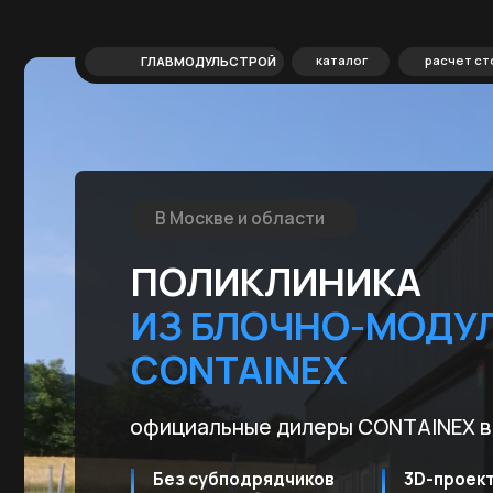
каталог
расчет стоимости
ГЛАВМОДУЛЬСТРОЙ
В Москве и области
ПОЛИКЛИНИКА
ИЗ БЛОЧНО-МОДУЛЬН
CONTAINEX
официальные дилеры CONTAINEX в Росс
Без субподрядчиков
3D-проект и КП
проводим абсолютно
пришлем в течен
все работы
суток после заяв