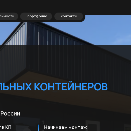
портфолио
контакты
ЫХ КОНТЕЙНЕРОВ
ии
Начинаем монтаж
ие
на следующий день после
ки
подписания договора