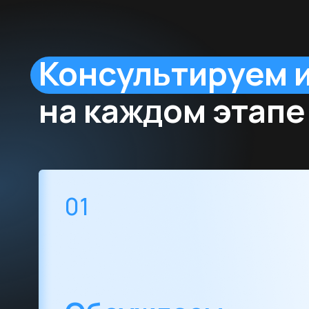
01
Обсуждаем
созваниваемся с вами, прово
расчитываем стоимость и обс
касаемо проекта