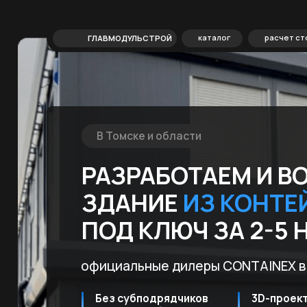
каталог
расчет стоимости
ГЛАВМОДУЛЬСТРОЙ
В Томске и области
РАЗРАБОТАЕМ И ВОЗ
ЗДАНИЕ
ИЗ КОНТЕЙН
ПОД КЛЮЧ ЗА 2-5 НЕ
официальные дилеры CONTAINEX в Росс
Без субподрядчиков
3D-проект и КП
проводим абсолютно
пришлем в течен
все работы
суток после заяв