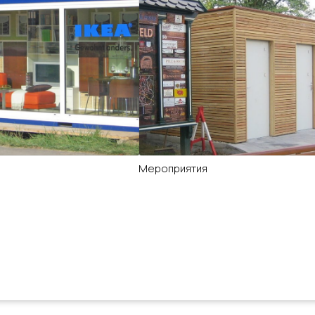
м
Мероприятия
зел...
 ваше пожелание