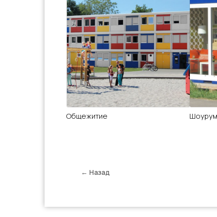
Общежитие
Шоуру
← Назад
Общежитие, минимаркет, сану
Мы реализуем каждое