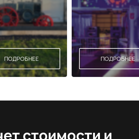
 стоимости и
объекта
таем
запрос
НАПИШИТЕ МНЕ