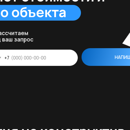
 на конструктив - 25 
оставка в любую точку мира
окращаем кол-во машин, необходимых
ля перевозки всего здания до 1,
 которую вмещаем 120 м²
Посм
За последний год
с по
пров
отстроили 365 000 м².
Каждый проект был реализован под