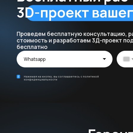
Гарантия
15+ лет
Д
опыта
с
проводим обучение
д
монтажу в Европе
в
работаем в Лизинг
и предоставляем весь комплекс услуг
по страхованию и государственной