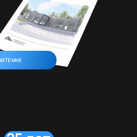
лет
отрите наши ‘’кейсы’’
дробным описанием
еденных работ