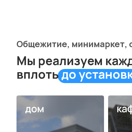
вплоть
до установки
дом
кафе
ПОДРОБНЕЕ
ПОД